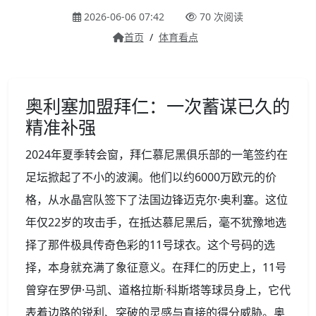
2026-06-06 07:42
70 次阅读
首页
/
体育看点
奥利塞加盟拜仁：一次蓄谋已久的
精准补强
2024年夏季转会窗，拜仁慕尼黑俱乐部的一笔签约在
足坛掀起了不小的波澜。他们以约6000万欧元的价
格，从水晶宫队签下了法国边锋迈克尔·奥利塞。这位
年仅22岁的攻击手，在抵达慕尼黑后，毫不犹豫地选
择了那件极具传奇色彩的11号球衣。这个号码的选
择，本身就充满了象征意义。在拜仁的历史上，11号
曾穿在罗伊·马凯、道格拉斯·科斯塔等球员身上，它代
表着边路的锐利、突破的灵感与直接的得分威胁。奥