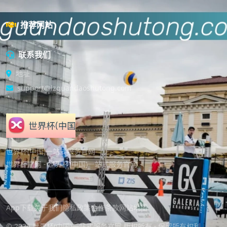
推荐网站
联系我们
地址
support@lzguandaoshutong.com
世界杯(中国)一站式服务官网
世界杯官网 - 世界杯(中国)一站式服务官网 -
App下载
关于我们
隐私政策
合作条款
网站地图
© 2026 世界杯(中国)一站式服务官网 版权所有 · 保留所有权利