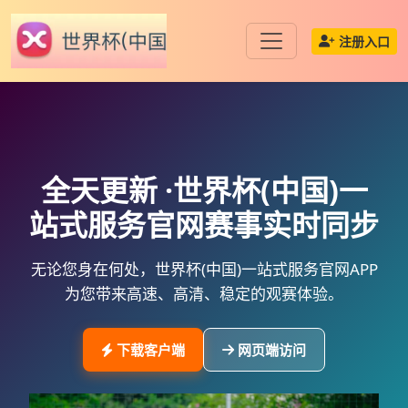
注册入口
全天更新 ·
世界杯(中国)一
站式服务官网
赛事实时同步
无论您身在何处，
世界杯(中国)一站式服务官网APP
为您带来高速、高清、稳定的观赛体验。
下载客户端
网页端访问