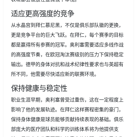
适应更高强度的竞争
从水晶宫到拜仁慕尼黑，不仅是俱乐部队徽的更换，
更是竞争平台的巨大飞跃。在拜仁，每个赛季的目标
都是赢得所有参赛的冠军。奥利塞需要适应多线作战
的高强度节奏，在欧冠淘汰赛级别的压力下保持稳定
输出。德甲的身体对抗和战术纪律性要求也与英超有
所不同，他需要尽快适应新的联赛环境。
保持健康与稳定性
职业生涯早期，奥利塞曾受过重伤，这在一定程度上
影响了他的发展轨迹。在拜仁这样赛程密集的豪门，
保持身体健康是球员能够贡献持续表现的基础。俱乐
部庞大的医疗团队和科学的训练体系将为他提供支