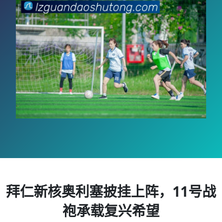
拜仁新核奥利塞披挂上阵，11号战
袍承载复兴希望