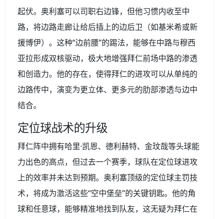
起伏。奥利塞可以司职右边锋，但他习惯内收至中
路，将边路走廊让给后插上的边后卫（如基米希或新
援博伊）。这种“边前腰”的踢法，能够在中路与穆西
亚拉形成双核驱动，极大地增强拜仁前场中路的渗透
和创造力。他的存在，使得拜仁的进攻可以从单纯的
边路传中，演变为更立体、更多元的肋部渗透与边中
结合。
定位球战术的升级
拜仁阵中拥有哈里·凯恩、德利赫特、金玟哉等头球能
力出色的高点，但过去一个赛季，球队在定位球进攻
上的效率并未达到预期。奥利塞顶级的定位球主罚技
术，将成为激活这些“空中堡垒”的关键钥匙。他的角
球和任意球，能够精准地找到队友，这无疑为拜仁在