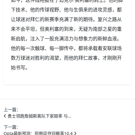
如今，这件战袍披在了迈克尔·奥利塞的肩上。他的脚
下技术、他的传球视野、他与生俱来的进攻灵感，都
让球迷对拜仁的新赛季充满了新的期待。复兴之路从
来不会平坦，但奥利塞的到来，无疑为南部之星的重
新启航，注入了一股充满活力与想象力的新鲜血液。
他的每一次触球、每一脚传中，都将承载着安联球场
数万球迷对胜利的渴望，而他的拜仁故事，才刚刚开
始书写。
上一篇：
勇士领跑詹姆斯离队下家赔率 与…
下一篇：
Opta最新预测：阿根廷夺冠概率10.4