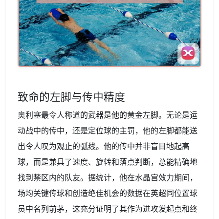
致命的左脚与传中精度
奥利塞最令人称道的武器是他的黄金左脚。无论是运
动战中的传中，还是定位球的主罚，他的左脚都能送
出令人叹为观止的弧线。他的传中并非盲目地起高
球，而是兼具了速度、旋转和落点判断，总能精确地
找到禁区内的队友。据统计，他在水晶宫效力期间，
场均关键传球和创造绝佳机会的数据在英超同位置球
员中名列前茅，这充分证明了其作为进攻发起点和终