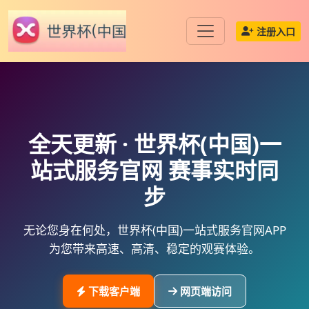
注册入口
全天更新 ·
世界杯(中国)一
站式服务官网
赛事实时同
步
无论您身在何处，
世界杯(中国)一站式服务官网APP
为您带来高速、高清、稳定的观赛体验。
下载客户端
网页端访问