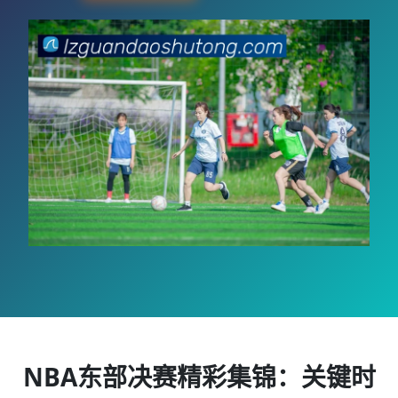
NBA东部决赛精彩集锦：关键时