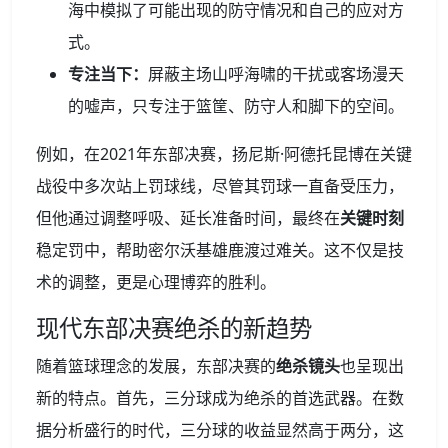
海中模拟了可能出现的防守情况和自己的应对方
式。
专注当下：
屏蔽主场山呼海啸的干扰或客场漫天
的嘘声，只专注于篮筐、防守人和脚下的空间。
例如，在2021年东部决赛，扬尼斯·阿德托昆博在关键
战役中多次站上罚球线，尽管其罚球一直备受压力，
但他通过调整呼吸、延长准备时间，最终在
关键时刻
稳定罚中，帮助密尔沃基雄鹿渡过难关。这不仅是技
术的调整，更是心理博弈的胜利。
现代东部决赛绝杀的新趋势
随着篮球理念的发展，东部决赛的
绝杀镜头
也呈现出
新的特点。首先，三分球成为绝杀的首选武器。在数
据分析盛行的时代，三分球的收益显然高于两分，这