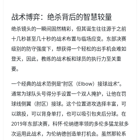
战术博弈：绝杀背后的智慧较量
绝杀镜头的一瞬间固然精彩，但其诞生往往源于之前
十几秒甚至几十秒的战术布置与临场应变。东部决赛
级别的防守强度下，想获得一个轻松的出手机会难如
登天，因此，教练的战术板和球员的执行力至关重
要。
一个经典的战术范例是“肘区（Elbow）接球战术”。
通常为球队头号得分手设置一个双人掩护，让他在罚
球线侧翼（肘区）接球。这个位置进攻选择丰富，可
以跳投，可以背身单打，也可以吸引包夹后分球。在
2019年东部决赛，科怀·伦纳德率领的多伦多猛龙就多
次运用此战术，为伦纳德创造单打机会。虽然那轮系