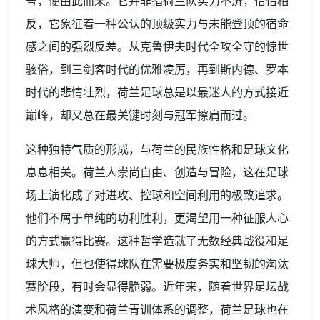
号，便由此而来。它并非指荷兰队实力不济，恰恰相
反，它象征着一种公认的顶级实力与未能登顶的宿命
感之间的强烈反差。从克鲁伊夫时代全攻全守的惊世
骇俗，到三剑客时代的优雅凌厉，再到斯内德、罗本
时代的悲情壮烈，荷兰足球总是以最迷人的方式接近
巅峰，却又总在最关键时刻与冠军擦肩而过。
这种独特气质的形成，与荷兰的民族性格和足球文化
息息相关。荷兰人崇尚自由、创造与冒险，这在足球
场上演化成了对进攻、控球和空间利用的极致追求。
他们不屑于单纯的功利胜利，更渴望用一种征服人心
的方式赢得比赛。这种哲学造就了无数经典战役和足
球大师，但也使得球队在需要极度务实和坚韧的淘汰
赛阶段，有时会显得脆弱。近年来，随着世界足坛战
术风格的演变和荷兰青训体系的调整，荷兰足球也在