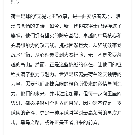
师”。
荷兰足球的“无冕之王”故事，是一曲交织着天才、浪
漫与悲情的史诗。如今，新一代橙衣将士已经接过了
旗帜，他们拥有坚实的防守基础、卓越的中场核心和
充满想象力的攻击线。挑战固然巨大，从锋线效率到
战术平衡，从心理素质到大赛经验，无一不是需要翻
越的高山。然而，正是这些挑战的存在，让他们的征
程充满了张力与魅力。世界足坛需要荷兰这支独特的
力量，需要他们那抹亮眼的橙色所带来的激情与创造
力。他们的未来，并非注定加冕，但每一步向王座的
迈进，都必将吸引全世界的目光，因为这不仅是一支
球队的奋斗，更是一种足球哲学对最高荣誉的再次冲
击。黑马之路，或许正是王者归来的前奏。