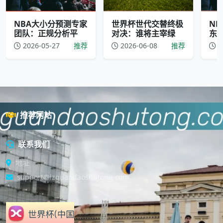
NBA大小分预测专家
世界杯世代交替终极
N
团队：正规分析平
对决：谁将主宰绿
东
2026-05-27
推荐
2026-06-08
推荐
2
推荐网站
联系我们
地址
support@lzguandaoshutong.com