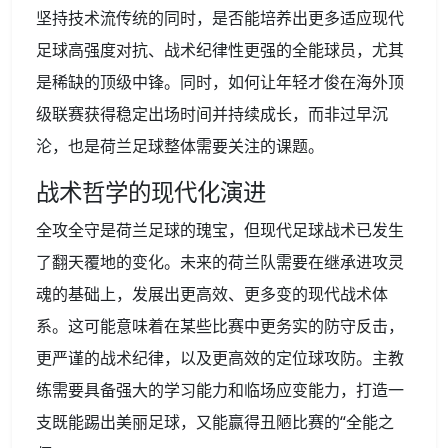
坚持技术流传统的同时，是否能培养出更多适应现代
足球高强度对抗、战术纪律性更强的全能球员，尤其
是稀缺的顶级中锋。同时，如何让年轻才俊在海外顶
级联赛获得稳定出场时间并持续成长，而非过早沉
沦，也是荷兰足球整体需要关注的课题。
战术哲学的现代化演进
全攻全守是荷兰足球的瑰宝，但现代足球战术已发生
了翻天覆地的变化。未来的荷兰队需要在继承进攻灵
魂的基础上，发展出更高效、更多变的现代战术体
系。这可能意味着在某些比赛中更务实的防守反击，
更严谨的战术纪律，以及更高效的定位球攻防。主教
练需要具备强大的学习能力和临场应变能力，打造一
支既能踢出美丽足球，又能赢得丑陋比赛的“全能之