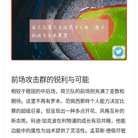
前场攻击群的锐利与可能
相较于稳固的中后场，荷兰队的前场则充满了变数和
期待。这里不再有罗本、范佩西那样个人能力决定比
赛的超级巨星，但呈现出一种多点开花、风格互补的
新态势。科迪·加克波在利物浦的成长有目共睹，他能
边能中的属性为战术提供了灵活性。孟菲斯·德佩尽管