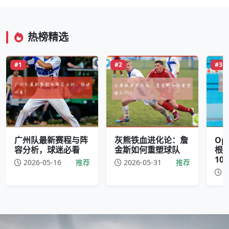
热榜精选
#1
#2
#3
广州队最新赛程与阵
灰熊铁血进化论：詹
Op
容分析，球迷必看
金斯如何重塑球队
根
10
2026-05-16
推荐
2026-05-31
推荐
2