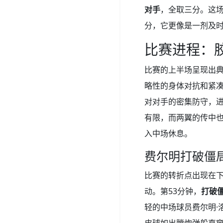
对手
，全取三分。这
分，它更像是一剂及
比赛进程：
比赛的上半场呈现出
略性的身体对抗和紧
对对手的密集防守，
有限，而两翼的传中也
入中场休息。
费尔明打破僵
比赛的转折点出现在
动。第53分钟，
打破
轻的中场球员费尔明·