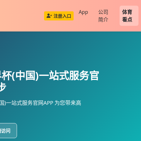
App
公司
体育
注册入口
简介
看点
杯(中国)一站式服务官
步
国)一站式服务官网APP
为您带来高
。
端访问