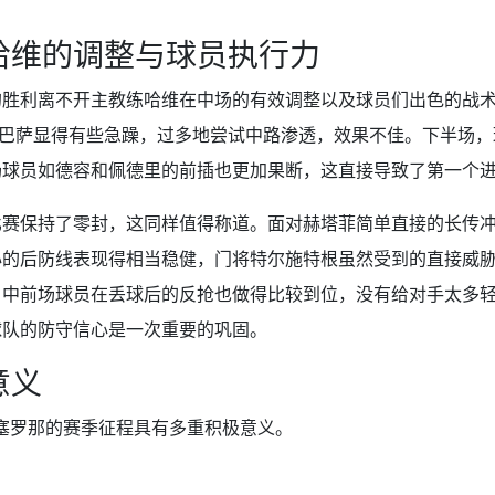
哈维的调整与球员执行力
的胜利离不开主教练哈维在中场的有效调整以及球员们出色的战
的巴萨显得有些急躁，过多地尝试中路渗透，效果不佳。下半场
场球员如德容和佩德里的前插也更加果断，这直接导致了第一个
比赛保持了零封，这同样值得称道。面对赫塔菲简单直接的长传
心的后防线表现得相当稳健，门将特尔施特根虽然受到的直接威
。中前场球员在丢球后的反抢也做得比较到位，没有给对手太多
球队的防守信心是一次重要的巩固。
意义
巴塞罗那的赛季征程具有多重积极意义。