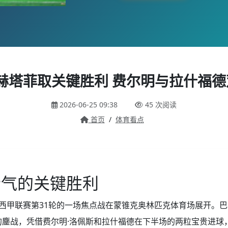
0赫塔菲取关键胜利 费尔明与拉什福
2026-06-25 09:38
45 次阅读
首页
/
体育看点
士气的关键胜利
，西甲联赛第31轮的一场焦点战在蒙锥克奥林匹克体育场展开。
的鏖战，凭借费尔明·洛佩斯和拉什福德在下半场的两粒宝贵进球