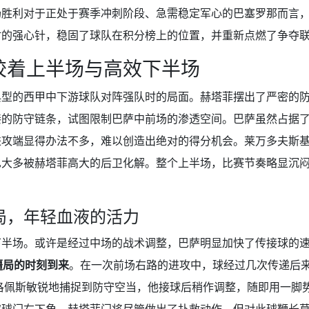
场胜利对于正处于赛季冲刺阶段、急需稳定军心的巴塞罗那而言
时的强心针，稳固了球队在积分榜上的位置，并重新点燃了争夺
胶着上半场与高效下半场
典型的西甲中下游球队对阵强队时的局面。赫塔菲摆出了严密的
凑的防守链条，试图限制巴萨中前场的渗透空间。巴萨虽然占据
进攻端显得办法不多，难以创造出绝对的得分机会。莱万多夫斯
大多被赫塔菲高大的后卫化解。整个上半场，比赛节奏略显沉闷，
局，年轻血液的活力
下半场。或许是经过中场的战术调整，巴萨明显加快了传接球的
僵局的时刻到来
。在一次前场右路的进攻中，球经过几次传递后
洛佩斯敏锐地捕捉到防守空当，他接球后稍作调整，随即用一脚