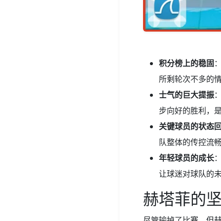
积分榜上的稳固
所剩轮次不多的
士气的巨大提振
步向好的胜利，
关键球员的状态
队整体的传控流
年轻球员的成长
让球迷对球队的
赫塔菲的
尽管输掉了比赛，但