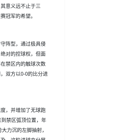
，其意义远不止于三
联赛冠军的希望。
防守阵型，通过极具侵
了绝对的控球权，但面
基在禁区内的触球次数
双方以0-0的比分进
速度，并增加了无球跑
来到禁区弧顶位置，年
势大力沉的左脚抽射，